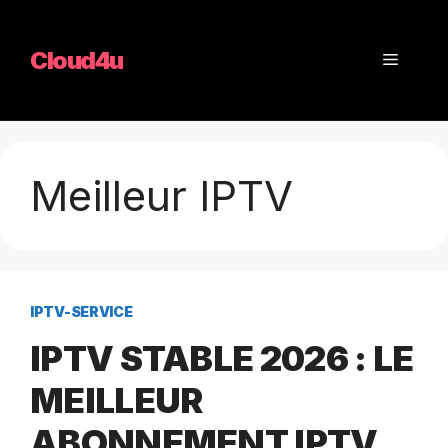
Aller
au
Cloud4u
Menu
contenu
Meilleur IPTV
IPTV-SERVICE
IPTV STABLE 2026 : LE
MEILLEUR
ABONNEMENT IPTV