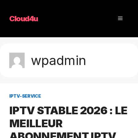
Aller
au
Cloud4u
Menu
contenu
wpadmin
IPTV-SERVICE
IPTV STABLE 2026 : LE
MEILLEUR
ABONNEMENT IPTV