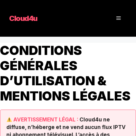
Aller
au
Cloud4u
Menu
contenu
CONDITIONS
GÉNÉRALES
D’UTILISATION &
MENTIONS LÉGALES
AVERTISSEMENT LÉGAL :
Cloud4u ne
diffuse, n’héberge et ne vend aucun flux IPTV
ni abonnement télévisuel. L’accès à des